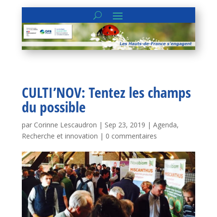
CULTI’NOV: Tentez les champs
du possible
par
Corinne Lescaudron
|
Sep 23, 2019
|
Agenda
,
Recherche et innovation
|
0 commentaires